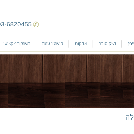
03-6820455
פן
בצק סוכר
אבקות
קישוטי עוגה
השוק המקצועי
מרנג
טיפטופים
מקרון
ציפיקייק
מרציפן
רויאל אייסינג
לה