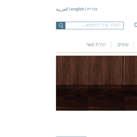
english
עברית
|
|
العربية
טיפים
יצירת קשר
רעיונות ליצירה
מתכונים
בית ספר לבצק סוכר של
המרשלג
הוראות הכנה
שאלות ותשובות
מתכוני שבועות