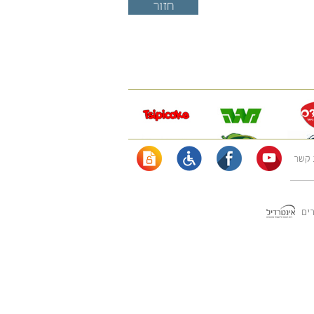
 קשר
רים