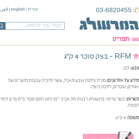
03-6820455
english
עברית
|
|
العربية
תפריט
RFM - בצק סוכר 4 ק"ג
ע:
לבן
דע על אלרגנים:
מכיל ג`לטין וצבע מאכל, עשוי להכיל עקבות מזערים של
זים, שקדים, חלבון ביצה.
רות:
כשר פרווה בהשגחת רבנות תל אביב –יפו וחוג חתם סופר פ"ת פרט לימי
סח.
קל:
4 ק"ג.