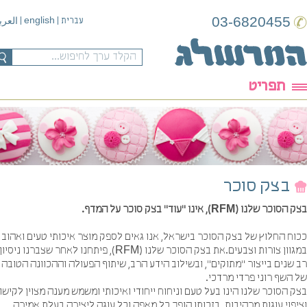
03-6820455
english
עברית
|
|
العربية
תפריט
בצק סוכר
כר שלנו (RFM), אינו "עוד" בצק סוכר על המדף.
וח החלוץ של בצק הסוכר בישראל, אנו גאים לספק מוצר איכותי טעים ואהוב
במגוון צורות וצבעים.את בצק הסוכר שלנו (RFM), פיתחנו לאחר שצברנו ניסיון
שנים בייצור "מתוקים", ובשילוב הידע הרב, שיתוף הפעולה וההכוונה הטובה
השף רוני פרדי מרדכי.
 הסוכר שלנו הינו בעל טעם וניחוח ייחודי ואיכותי ומשמש מענה מצוין לקישוט
פוי עוגות מרהיבות. בזכותו הופך כל מאפה וכל עוגה ליצירה בעלת אמירה