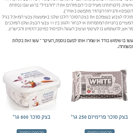
שית. (לקוחותינו מעידים כי הם מזהים את ה "ההבדל" ברגע שבו נפתחת
ופסא והניחוח הנהדר מתפשט באוויר).
כלו לצבוע בעצמכם את בצק הסוכר הלבן שלנו באמצעות צבעי המאכל בג`ל
המצויים בחנויות המתמחות או לבחור ולגוון בין 11 צבעי הבצק שלנו המוכנים
ש, להשתמש בו לעיטוף ועיצוב העוגה ולפיסול כמיטב הדמיון והכישרון.
 בו שימוש בודד או שמרו אותו לפעם נוספת, העיקר – עשו זאת בקלות
שמחה.
בצק סוכר פרימיום 250 גר'
בצק סוכר 600 גר'