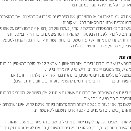
רוב - על פתיליה קטנה במטבח צר.
הטעמים יצרו עד אז מהזיכרון, את הפרלינים סידרו על המיטות ואת המוצרים
וגמרים ארזו בקופסאות קרטון שקופות.
לב הבא התמסדה המרשלג. קרל, בעלה של הני, הפיץ את המוצרים על אופניו
תם כל כולו לעבודה בעסקי השוקולד והמרציפנים ו...כך החלו במסע חוצה
רות שתחילתו מתוך געגוע והמשכו בהנחת תשתית לחברה מאורגנת ולמפעל
ח, מקצועי, מסודר ומצויד כהלכה.
יום?
שלג של היום הינו בית הייצור הראשון בישראל לבצק סוכר המצטיין בניחוח
ע, מרציפנים איכותיים וקישוטי עוגה מרהיבי עין.
פעל פועלים עובדים מיומנים, בהנהגת נצר גאה לשושלת הדורות. (וגם
ירים בני הדור הרביעי נרתמים למשימה, ועוזרים בחופשות ובחגים).
 יום אנו משמרים את התכונות שעושות אותנו ליצרן הישראלי המוביל בתחום,
תחים תחומי עניין חדשים.
 כך, אנו נעזרים בטכנולוגיות המתקדמות ביותר, אולם לרגע איננו שוכחים את
ותנו, כיצרנים המעדיפים לספק איכות וטעם ללא פשרות.
רך השנים הענקנו לקונדיטורים מובילים, שפים מקצועיים, מעצבי עוגות והורים
שים, פתרון טוב, נוח, ססגוני ובעל ניחוח משובח, בבואם לעצב עוגות וקינוחים.