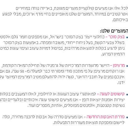
 אלו אנו מציעים קולקציית מוצרים מגוונת, באריזה נוחה במחירים
קטיביים במיוחד. המוצרים שלנו מאופיינים בחיי מדף ארוכים, מבלי לפגוע
יכותם.
וצרים שלנו
:
צק סוכר
-
כחלוצי ייצור בצק הסוכר בישראל, אנו מספקים חומר גלם אלסטי
שלל צבעי הקשת, בעל ניחוח ייחודי, משובח ומפתה. באמצעות בצק הסוכר
יתן להגיע בקלות לתוצאות מרהיבות, בפיסול דמויות עיצוב וציפוי עוגות כמיטב
דמיון הפרוע.
רציפן
-
היישר מהשדרות המרכזיות של גרמניה של תחילת המאה הקודמת,
אנו רוקחים מרציפן על פי מתכון סודי ומסורתי כבר למעלה מ- 50 שנה. גם אם
ינכם נמנים על חובבי הז`אנר, קשה יהיה להתעלם מטיב המרציפן המיוצר על
דנו.
ישוטים לעוגה
-
למאותגרי עיצוב העוגות או לחילופין, לאלו המעצבים בקלות
צירות אומנות יוצאות דופן - אנו מציעים קישוטי עוגה איכותיים ובלעדיים ובהם
שיקות קטנטנות, אלמנטים מפוסלים, אותיות, מספרים ועוד.
דרת האבקות החדשה
- אנו מציעים סדרה של אבקות להכנה מהירה, קלה
יישום ומספקת תוצאות מעוררות התפעלות.