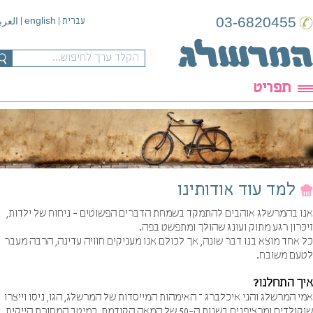
03-6820455
english
עברית
|
|
العربية
תפריט
למד עוד אודותינו
ו בהמרשלג אוהבים להתמקד בשמחת הדברים הפשוטים - ניחוח של ילדות,
רון רגע מתוק ועונג שהולך ומתפשט בפה.
אחד מוצא בנו דבר שונה, אך לכולם אנו מעניקים חוויה עדינה, הרבה מעבר
עם משובח.
ך התחלנו
?
 המרשלג והני איכלברג – האימהות המייסדות של המרשלג, הגו, ניסו וייצרו
שוקולדים ומרציפנים בשנות ה-50 של המאה הקודמת, כמיטב המסורת הייקית