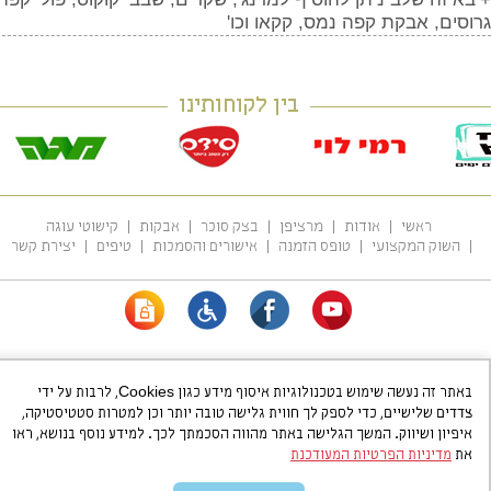
וסים, אבקת קפה נמס, קקאו וכו'
בין לקוחותינו
ראשי
אודות
מרציפן
בצק סוכר
אבקות
קישוטי עוגה
השוק המקצועי
טופס הזמנה
אישורים והסמכות
טיפים
יצירת קשר
כתובת:
ת.ד. 35001 תל אביב
|
טלפון:
03-6820455
|
פקס:
03-6831251
באתר זה נעשה שימוש בטכנולוגיות איסוף מידע כגון Cookies, לרבות על ידי
מרשלג פרלינס
|
בצק סוכר
www.hammerschlag.co.il
©
כל הזכויות שמורות
צדדים שלישיים, כדי לספק לך חווית גלישה טובה יותר וכן למטרות סטטיסטיקה,
בניית אתרים
איפיון ושיווק. המשך הגלישה באתר מהווה הסכמתך לכך. למידע נוסף בנושא, ראו
את
מדיניות הפרטיות המעודכנת