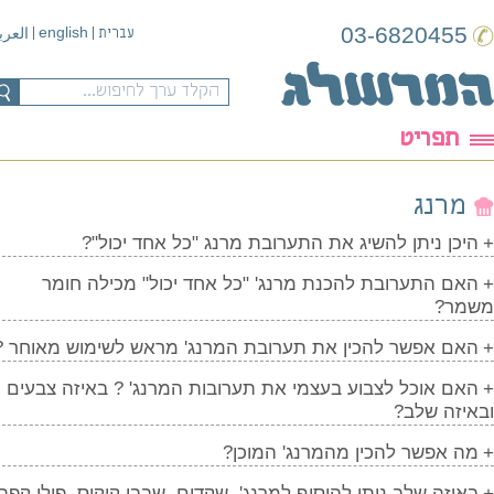
03-6820455
english
עברית
|
|
العربية
תפריט
מרנג
היכן ניתן להשיג את התערובת מרנג "כל אחד יכול"?
האם התערובת להכנת מרנג' "כל אחד יכול" מכילה חומר
מר?
האם אפשר להכין את תערובת המרנג' מראש לשימוש מאוחר ?
האם אוכל לצבוע בעצמי את תערובות המרנג' ? באיזה צבעים
איזה שלב?
מה אפשר להכין מהמרנג' המוכן?
באיזה שלב ניתן להוסיף למרנג', שקדים, שבבי קוקוס, פולי קפה