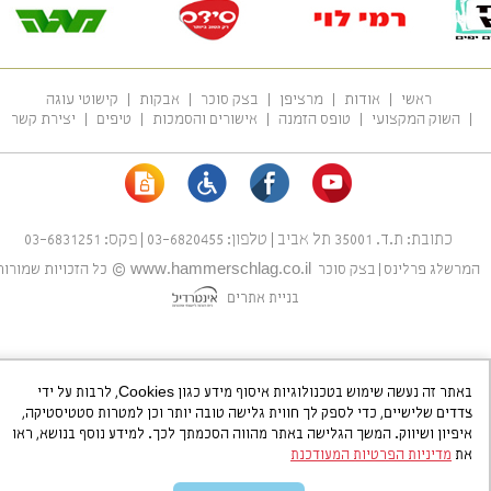
ראשי
אודות
מרציפן
בצק סוכר
אבקות
קישוטי עוגה
השוק המקצועי
טופס הזמנה
אישורים והסמכות
טיפים
יצירת קשר
כתובת:
ת.ד. 35001 תל אביב
|
טלפון:
03-6820455
|
פקס:
03-6831251
מרשלג פרלינס
|
בצק סוכר
www.hammerschlag.co.il
©
כל הזכויות שמורות
בניית אתרים
באתר זה נעשה שימוש בטכנולוגיות איסוף מידע כגון Cookies, לרבות על ידי
צדדים שלישיים, כדי לספק לך חווית גלישה טובה יותר וכן למטרות סטטיסטיקה,
איפיון ושיווק. המשך הגלישה באתר מהווה הסכמתך לכך. למידע נוסף בנושא, ראו
את
מדיניות הפרטיות המעודכנת