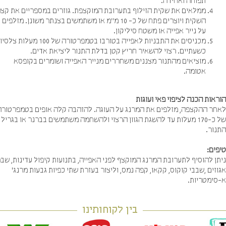
תפוחה ואחידה.
ממלאים את שקית הזילוף בתערובת המוקצפת. גוזרים במספריים את קצה
השקית ויוצרים פתח של כ- 10 מ"מ או משתמשים בצנתר משונן. מזלפים
על נייר אפייה או משטח סיליקון.
מכניסים את התבניות לאפייה בטורבו בטמפרטורה של 100 מעלות צלסיוס
כשעתיים. רצוי להשאיר חריץ קטן בדלת התנור ליציאת אדים.
מוציאים מהתנור מצננים משחררים מנייר האפייה ושומרים בקופסא
אטומה.
אות הכנה לציפוי פאי ועוגות
חר ההקצפה, מזלפים את המרנג על העוגה. להזהבה קלה אופים בטמפרטורה
של כ-170 מעלות עד להשגת הגוון הרצוי ולהשחמה משתמשים בברנר או בגריל
נור.
ים:
ן להוסיף לתערובת המרנג המוקצף לפני האפייה, בתנועות קיפול עדינות, שברי
זים ,שבבי קוקוס, קקאו, קפה נמס, וליצור בעזרת שתי כפיות גבעות מרנג`
סימטריות.
בין לקוחותינו