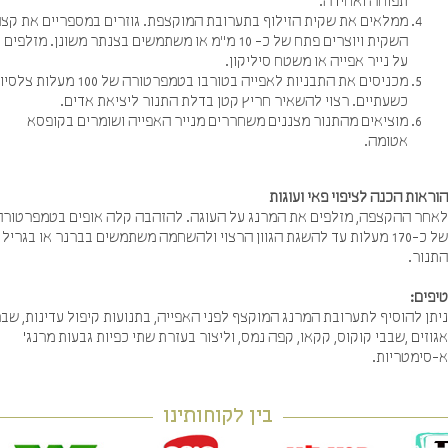
תפוחה ואחידה.
ממלאים את שקית הזילוף בתערובת המוקצפת. גוזרים במספריים את קצה
השקית ויוצרים פתח של כ- 10 מ"מ או משתמשים בצנתר משונן. מזלפים
על נייר אפייה או משטח סיליקון.
מכניסים את התבניות לאפייה בטורבו בטמפרטורה של 100 מעלות צלסיוס
כשעתיים. רצוי להשאיר חריץ קטן בדלת התנור ליציאת אדים.
מוציאים מהתנור מצננים משחררים מנייר האפייה ושומרים בקופסא
אטומה.
אות הכנה לציפוי פאי ועוגות
חר ההקצפה, מזלפים את המרנג על העוגה. להזהבה קלה אופים בטמפרטורה
של כ-170 מעלות עד להשגת הגוון הרצוי ולהשחמה משתמשים בברנר או בגריל
נור.
ים:
ן להוסיף לתערובת המרנג המוקצף לפני האפייה, בתנועות קיפול עדינות, שברי
זים ,שבבי קוקוס, קקאו, קפה נמס, וליצור בעזרת שתי כפיות גבעות מרנג`
סימטריות.
בין לקוחותינו