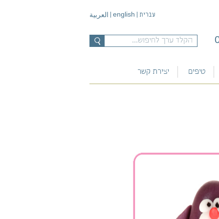
english
עברית
|
|
العربية
טיפים
יצירת קשר
רעיונות ליצירה
מתכונים
בית ספר לבצק סוכר של
המרשלג
הוראות הכנה
שאלות ותשובות
מתכוני שבועות