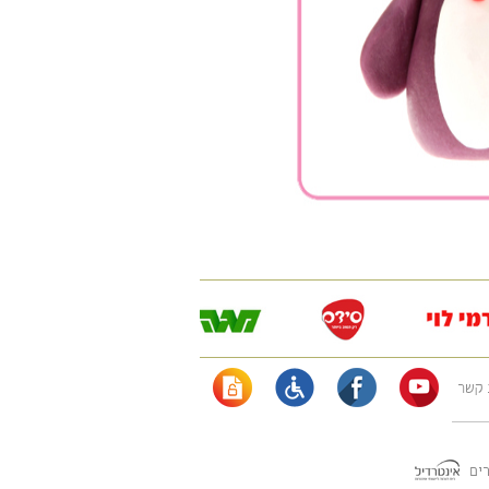
 קשר
רים