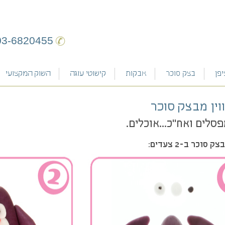
03-6820455
פן
בצק סוכר
אבקות
קישוטי עוגה
השוק המקצועי
מרנג
טיפטופים
מקרון
ציפיקייק
ווין מבצק סוכר
מרציפן
פסלים ואח"כ...אוכלים.
רויאל אייסינג
 סוכר ב-2 צעדים: