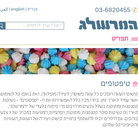
03-6820455
english
עברית
|
|
العربية
תפריט
טיפטופים
וטי העוגה הופכים כל עוגה פשוטה, ליצירה מופלאה. זאת באופן קל לשימוש,
 עמיד לאורך זמן. בחרו מבין כלל האפשרויות את ה- "טפטופים" - נשיקות
נטנות ומתוקות בשלל צבעים מרהיבים פרי פיתוח בלעדי של "המרשלג".
מארז ובו נשיקות סוכר קטנטנות, מתוקות, ויפהפיות, המגיעות במבחר של 7 צבעים
קים. גם הילדים יוכלו להשתתף בחוויית קישוט ויצירה של העוגות, העוגיות
קאפקייקס שלהם.