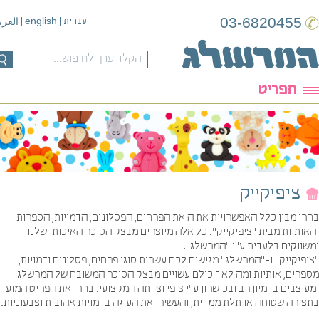
03-6820455
english
עברית
|
|
العربية
תפריט
ציפיקייק
רו מבין כלל האפשרויות את ה את הפרחים, הפסלונים, הדמויות, הספרות
ותיות מבית "ציפיקייק". כל אלה מיוצרים מבצק הסוכר האיכותי שלנו
שווקים בלעדית ע"י "המרשלג".
פיקייק" ו-"המרשלג" מגישים לכם עשרות סוגי פרחים, פסלונים ודמויות,
פרים, אותיות ומה לא – כולם עשויים מבצק הסוכר המשובח של המרשלג
וצבים בדמיון רב ובכישרון ע"י ציפי וצוותה המקצועי. בחרו את הפריט המועדף
ורה שטוחה או תלת ממדית, והעשירו את העוגה בדמויות אהובות וצבעוניות.