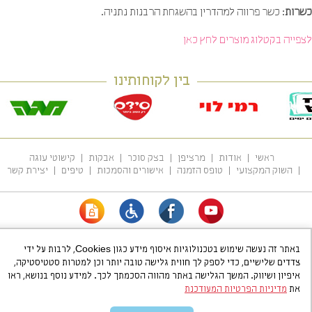
רות
: כשר פרווה למהדרין בהשגחת הרבנות נתניה.
פייה בקטלוג מוצרים לחץ כאן
בין לקוחותינו
ראשי
אודות
מרציפן
בצק סוכר
אבקות
קישוטי עוגה
השוק המקצועי
טופס הזמנה
אישורים והסמכות
טיפים
יצירת קשר
כתובת:
ת.ד. 35001 תל אביב
|
טלפון:
03-6820455
|
פקס:
03-6831251
באתר זה נעשה שימוש בטכנולוגיות איסוף מידע כגון Cookies, לרבות על ידי
צדדים שלישיים, כדי לספק לך חווית גלישה טובה יותר וכן למטרות סטטיסטיקה,
מרשלג פרלינס
|
בצק סוכר
www.hammerschlag.co.il
©
כל הזכויות שמורות
איפיון ושיווק. המשך הגלישה באתר מהווה הסכמתך לכך. למידע נוסף בנושא, ראו
בניית אתרים
את
מדיניות הפרטיות המעודכנת